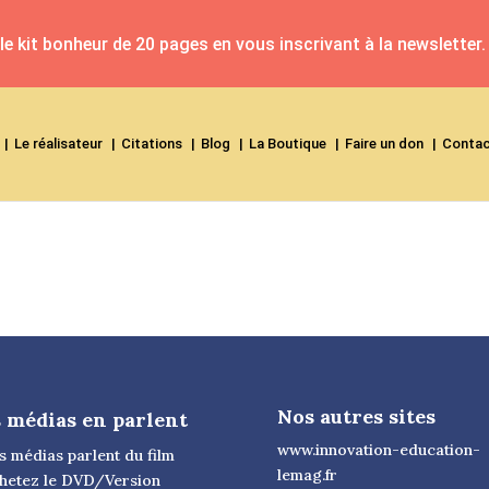
e kit bonheur de 20 pages en vous inscrivant à la newsletter.
Le réalisateur
Citations
Blog
La Boutique
Faire un don
Conta
Nos autres sites
 médias en parlent
www.innovation-education-
s médias parlent du film
lemag.fr
hetez le DVD/Version