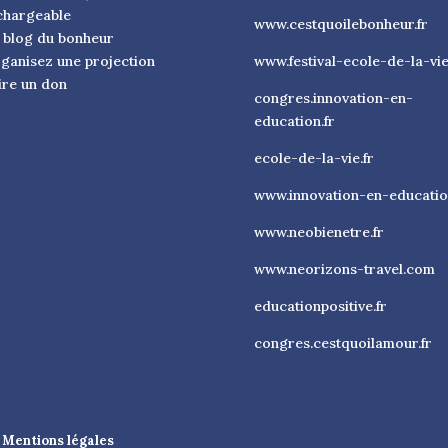
chargeable
www.cestquoilebonheur.fr
 blog du bonheur
ganisez une projection
www.festival-ecole-de-la-vie
ire un don
congres.innovation-en-
education.fr
ecole-de-la-vie.fr
www.innovation-en-education
www.neobienetre.fr
www.neorizons-travel.com
educationpositive.fr
congres.cestquoilamour.fr
-
Mentions légales