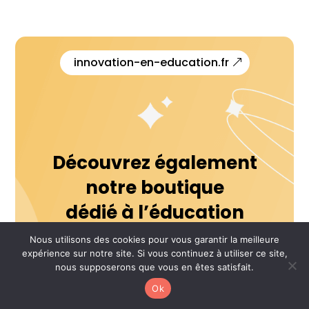
innovation-en-education.fr
Découvrez également
notre boutique
dédié à l’éducation
Nous utilisons des cookies pour vous garantir la meilleure
expérience sur notre site. Si vous continuez à utiliser ce site,
Accéder à notre boutique
nous supposerons que vous en êtes satisfait.
Ok