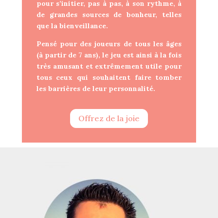
pour s’initier, pas à pas, à son rythme, à
de grandes sources de bonheur, telles
que la bienveillance.
Pensé pour des joueurs de tous les âges
(à partir de 7 ans), le jeu est ainsi à la fois
très amusant et extrêmement utile pour
tous ceux qui souhaitent faire tomber
les barrières de leur personnalité.
Offrez de la joie