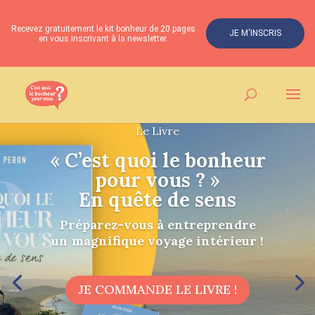
Recevez gratuitement le kit bonheur de 20 pages
JE M'INSCRIS
en vous inscrivant à la newsletter.
Le Livre
« C’est quoi le bonheur
pour vous ? »
En quête de sens
Préparez-vous à entreprendre
un magnifique voyage intérieur !
JE COMMANDE LE LIVRE !