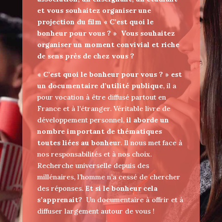
et vous souhaitez organiser une
projection du film « C’est quoi le
bonheur pour vous ? »
Vous souhaitez
organiser un moment convivial et riche
de sens près de chez vous ?
« C’est quoi le bonheur pour vous ? » est
un documentaire d’utilité publique
, il a
pour vocation à être diffusé partout en
France et à l’étranger. Véritable livre de
développement personnel,
il aborde un
nombre important de thématiques
toutes liées au bonheu
r. Il nous met face à
nos responsabilités et à nos choix.
Recherche universelle depuis des
millénaires, l’homme n’a cessé de chercher
des réponses.
Et si le bonheur cela
s’apprenait?
Un documentaire à offrir et à
diffuser largement autour de vous !