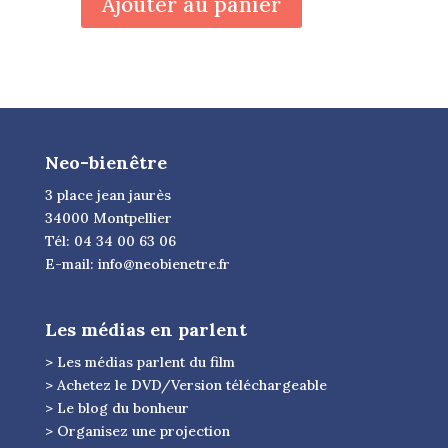
Ajouter au panier
téléchargeable
du
Kit
pédagogique
+
DVD
C’est
Neo-bienêtre
quoi
le
3 place jean jaurès
bonheur
34000 Montpellier
pour
Tél: 04 34 00 63 06
vous
E-mail:
info@neobienetre.fr
?
Les médias en parlent
> Les médias parlent du film
> Achetez le DVD/Version téléchargeable
> Le blog du bonheur
> Organisez une projection