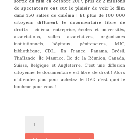
sortie du film en octobre 2017, plus de 2 millions
de spectateurs ont eut le plaisir de voir le film
dans 350 salles de cinéma ! Et
plus de 100 000
citoyens diffusent le documentaire libre de
droits :
cinéma, entreprise, écoles et universités,
associations, salles associatives, organismes
institutionnels, hôpitaux, pénitenciers, MJC,
bibliothèque, CDI… En France, Panama, Brésil,
Thaïlande, Île Maurice, Île de la Réunion, Canada,
Suisse, Belgique et Angleterre.
C’est une diffusion
citoyenne, le documentaire est libre de droit ! Alors
n’attendez plus pour achetez le DVD c’est quoi le
bonheur pour vous !
quantité
de
Version