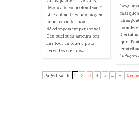
vos capacités ? De vous
long-mét
découvrir en profondeur ?
marquent 
Lire est un très bon moyen
changent
pour travailler son
monde e
développement personnel.
Certains
Ces quelques auteurs ont
que d’aut
mis tout en œuvre pour
contribu
livrer les clés de...
la façon 
Page 1 sur 6
1
2
3
4
5
...
»
Derni