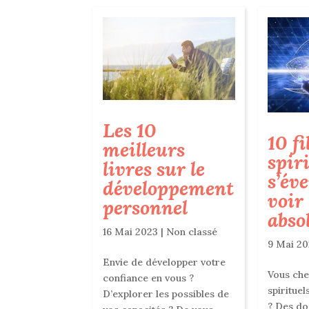
Les 10
10 f
meilleurs
spir
livres sur le
s’éve
développement
voir
personnel
abso
16 Mai 2023
|
Non classé
9 Mai 2
Envie de développer votre
Vous che
confiance en vous ?
spirituel
D’explorer les possibles de
? Des do