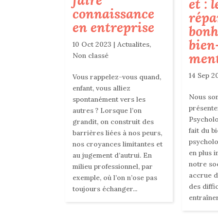
faire
et : 
connaissance
répa
en entreprise
bonh
bien
10 Oct 2023
|
Actualites
,
ment
Non classé
14 Sep 2
Vous rappelez-vous quand,
enfant, vous alliez
Nous so
spontanément vers les
présente
autres ? Lorsque l’on
Psycholo
grandit, on construit des
fait du bi
barrières liées à nos peurs,
psycholo
nos croyances limitantes et
en plus 
au jugement d’autrui. En
notre soc
milieu professionnel, par
accrue d
exemple, où l’on n’ose pas
des diff
toujours échanger...
entraîner