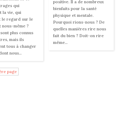
positive. Il a de nombreux
rages qui
bienfaits pour la santé
la vie, qui
physique et mentale.
 le regard sur le
Pourquoi rions-nous ? De
t nous-même ?
quelles manières rire nous
 sont plus connus
fait du bien ? Doit-on rire
res, mais ils
même...
ent tous à changer
dont nous...
ère page