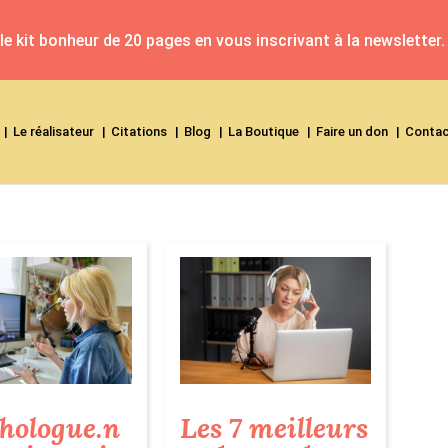
e kit bonheur de 20 pages en vous inscrivant à la newsletter.
Le réalisateur
Citations
Blog
La Boutique
Faire un don
Conta
Les 7 meilleurs
hologue.n