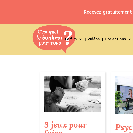
Recevez gratuitement l
Le film
Vidéos
Projections
3 jeux pour
Psyc