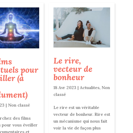
Le rire,
ilms
vecteur de
ituels pour
bonheur
iller (à
18 Avr 2023
|
Actualites
,
Non
lument)
classé
023
|
Non classé
Le rire est un véritable
vecteur de bonheur. Rire est
rchez des films
un mécanisme qui nous fait
s pour vous éveiller
voir la vie de façon plus
cumentaires et