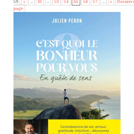
59
«
...
10
...
53
54
55
56
57
...
»
Dernièr
page