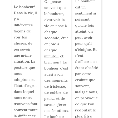
Le bonheur
On pense
Le bonheur!
est un
souvent que
Dans la vie, il
sentiment si
le bonheur,
y a
puissant
c’est voir la
différentes
qu’une fois
vie en rose à
façons de
atteint, on
chaque
voir les
peut avoir
seconde, être
choses, de
peur qu’il
en joie à
percevoir
s’éloigne. Et
chaque
une même
c’est
minute… et
situation. La
d’ailleurs en
bien non ! Le
posture que
étant obsédé
bonheur c’est
nous
par cette
aussi avoir
adoptons et
crainte que
des moments
l’état d’esprit
souvent,
de tristesse,
dans lequel
malgré nous,
de colère, de
nous nous
on provoque
peur… et de
trouvons font
ce que l’on
savoir gérer
souvent toute
redoutait le
ces émotions.
la différence.
plus. Être
Le bonheur