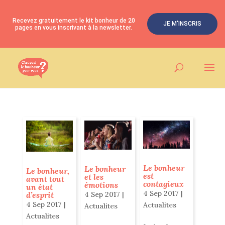
Recevez gratuitement le kit bonheur de 20
JE M'INSCRIS
pages en vous inscrivant à la newsletter.
Le bonheur
Le bonheur
Le bonheur,
est
et les
avant tout
contagieux
émotions
un état
4 Sep 2017
|
d’esprit
4 Sep 2017
|
4 Sep 2017
|
Actualites
Actualites
Actualites