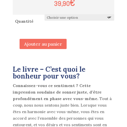
€
39,90
Quantité
Ajouter au panier
quantité
de
Pack
C'est
Le livre –
C’est quoi le
quoi
bonheur pour vous?
le
Connaissez-vous ce sentiment ? Cette
bonheur
impression soudaine de sonner juste, d’être
pour
profondément en phase avec vous-même.
Tout à
vous
coup, nous nous sentons juste bien. Lorsque vous
?
êtes en harmonie avec vous-même, vous êtes en
livre,
accord avec l’ensemble des personnes qui vous
jeu
entourent, et vos désirs et vos sentiments sont en
et