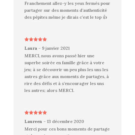
Franchement allez-y les yeux fermés pour
partager sur des moments d’authenticité
des pépites même je dirais c’est le top 👍
Note
5
sur
Laura
–
9 janvier 2021
5
MERCI, nous avons passé hier une
superbe soirée en famille grâce à votre
jeu; à se découvrir un peu plus les uns les
autres grâce aux moments de partages, à
rire des défis et à s’encourager les uns
les autres; alors MERCI.
Note
5
sur
Laureen
–
13 décembre 2020
5
Merci pour ces bons moments de partage