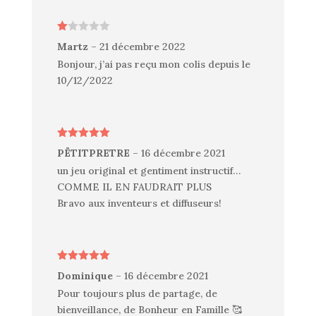
N
Martz
–
21 décembre 2022
ot
e
Bonjour, j’ai pas reçu mon colis depuis le
1
10/12/2022
s
ur
5
Note
5
sur
PËTITPRETRE
–
16 décembre 2021
5
un jeu original et gentiment instructif…
COMME IL EN FAUDRAIT PLUS
Bravo aux inventeurs et diffuseurs!
Note
5
sur
Dominique
–
16 décembre 2021
5
Pour toujours plus de partage, de
bienveillance, de Bonheur en Famille 🥰