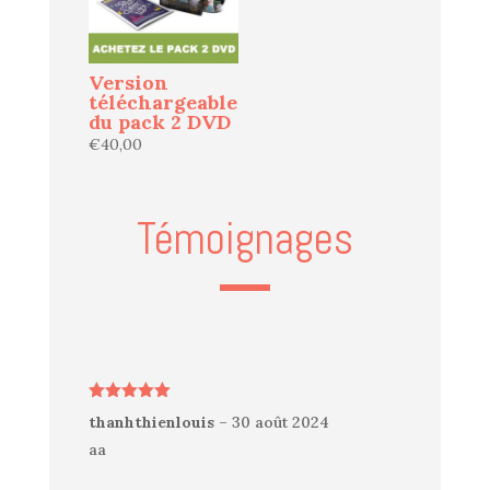
Version
téléchargeable
du pack 2 DVD
€
40,00
Témoignages
Note
5
sur
thanhthienlouis
–
30 août 2024
5
aa