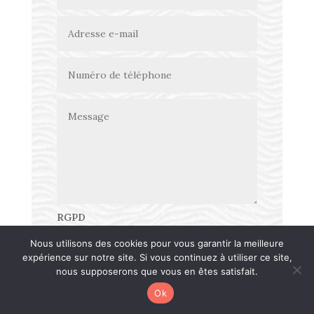
RGPD
En cochant cette case, j'accepte
Nous utilisons des cookies pour vous garantir la meilleure
explicitement que les informations
expérience sur notre site. Si vous continuez à utiliser ce site,
personnelles renseignées ci-dessus soient
nous supposerons que vous en êtes satisfait.
utilisées pour me recontacter dans le
Ok
cadre de la relation commerciale qui