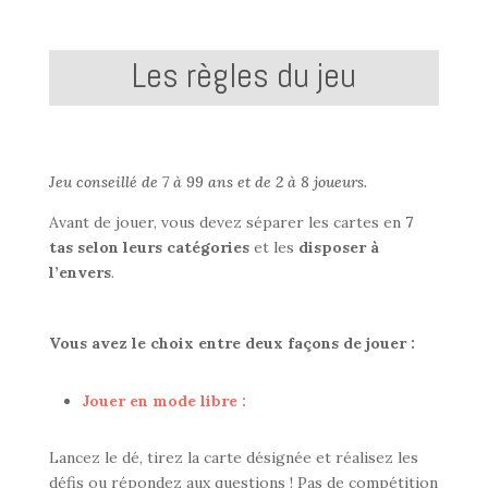
pour
vous
?
Les règles du jeu
livre,
jeu
et
film
Jeu conseillé de 7 à 99 ans et de 2 à 8 joueurs.
numérique
Avant d
e jouer, vous devez séparer les cartes en
7
tas
selon leurs catégories
et les
disposer à
l’envers
.
Vous avez le choix entre deux façons de jouer :
Jouer en mode libre :
Lancez le dé, tirez la carte désignée et réalisez les
défis ou répondez aux questions ! Pas de compétition