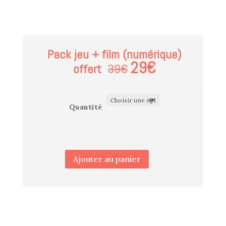
Pack jeu + film (numérique)
29€
offert
39€
Quantité
quantité
Ajouter au panier
de
Pack
C'est
quoi
le
bonheur