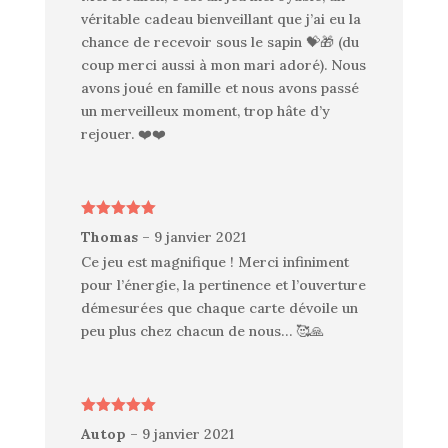
véritable cadeau bienveillant que j’ai eu la
chance de recevoir sous le sapin 💝🎁 (du
coup merci aussi à mon mari adoré). Nous
avons joué en famille et nous avons passé
un merveilleux moment, trop hâte d’y
rejouer. ❤️❤️
Note
5
sur
Thomas
–
9 janvier 2021
5
Ce jeu est magnifique ! Merci infiniment
pour l’énergie, la pertinence et l’ouverture
démesurées que chaque carte dévoile un
peu plus chez chacun de nous… 🥰🙏
Note
5
sur
Autop
–
9 janvier 2021
5