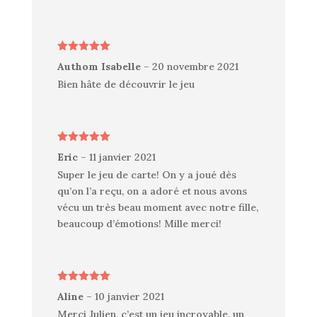
Note
5
sur
Authom Isabelle
–
20 novembre 2021
5
Bien hâte de découvrir le jeu
Note
5
sur
Eric
–
11 janvier 2021
5
Super le jeu de carte! On y a joué dès
qu’on l’a reçu, on a adoré et nous avons
vécu un très beau moment avec notre fille,
beaucoup d’émotions! Mille merci!
Note
5
sur
Aline
–
10 janvier 2021
5
Merci Julien, c’est un jeu incroyable, un