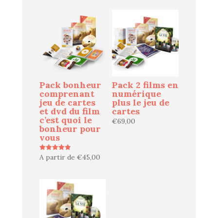
Pack bonheur
Pack 2 films en
comprenant
numérique
jeu de cartes
plus le jeu de
et dvd du film
cartes
c’est quoi le
€
69,00
bonheur pour
vous
A partir de
€
45,00
Note
5.00
sur 5