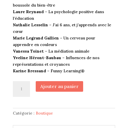
boussole du bien-être
Laure Reynaud –
La psychologie positive dans
l’éducation
Nathalie Lesselin –
J’ai 6 ans, et j’apprends avec le
cœur
Marie Legrand Gallien –
Un cerveau pour
apprendre en couleurs
Vanessa Toinet –
La médiation animale
Yveline Héront-Baubau –
Influences de nos
représentations et croyances
Karine Bressand –
Funny Learning®
quantité
Ajouter au panier
de
Vidéos
conférences
des
Catégorie :
Boutique
congrès
Innovation