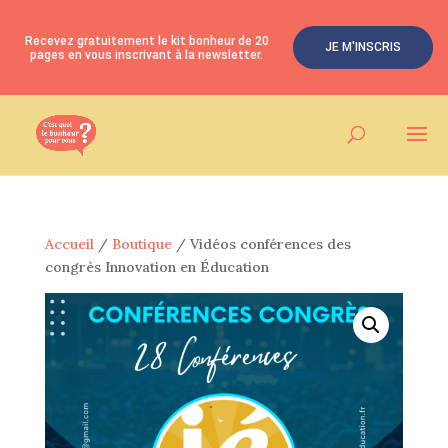
Recevez gratuitement le kit bonheur de 20
JE M'INSCRIS
pages en vous inscrivant à la newsletter.
Accueil
/
Boutique
/ Vidéos conférences des
congrès Innovation en Éducation