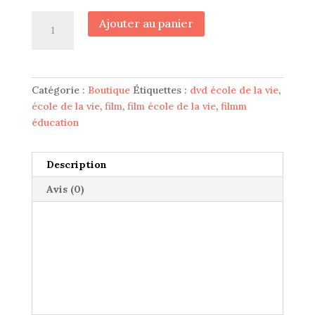
quantité
Ajouter au panier
de
DVD
L'école
de
Catégorie :
Boutique
Étiquettes :
dvd école de la vie
,
la
école de la vie
,
film
,
film école de la vie
,
filmm
vie,
éducation
une
génération
pour
Description
tout
Avis (0)
changer
+
livret
40
pages
d'articles
autour
de