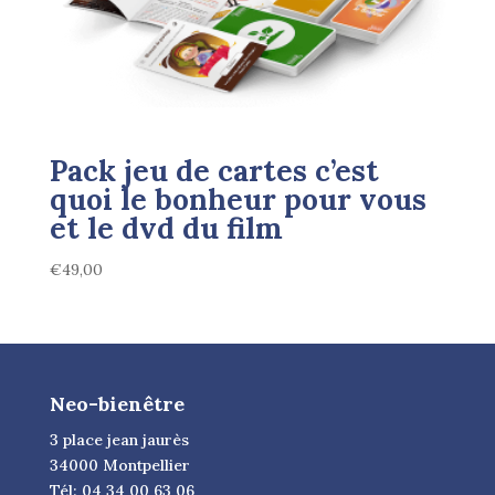
Pack jeu de cartes c’est
quoi le bonheur pour vous
et le dvd du film
€
49,00
Neo-bienêtre
3 place jean jaurès
34000 Montpellier
Tél: 04 34 00 63 06