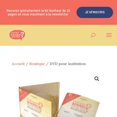
Recevez gratuitement le kit bonheur de 20
JE M'INSCRIS
pages en vous inscrivant à la newsletter.
Accueil
/
Boutique
/ DVD pour institution