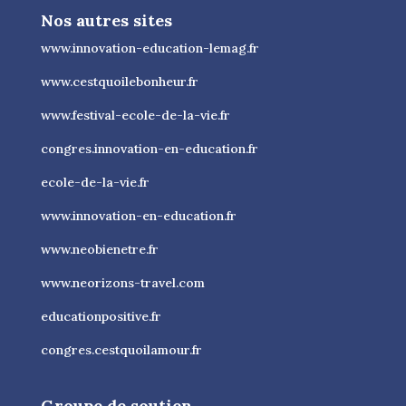
Nos autres sites
www.innovation-education-lemag.fr
www.cestquoilebonheur.fr
www.festival-ecole-de-la-vie.fr
congres.innovation-en-education.fr
ecole-de-la-vie.fr
www.innovation-en-education.fr
www.neobienetre.fr
www.neorizons-travel.com
educationpositive.fr
congres.cestquoilamour.fr
Groupe de soutien