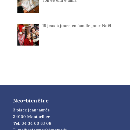
soirée entre amis
19 jeux à jouer en famille pour Noël
Neo-bienêtre
3 place jean jaurès
34000 Montpellier
Tél: 04 34 00 63 06
E-mail:
info@neobienetre.fr