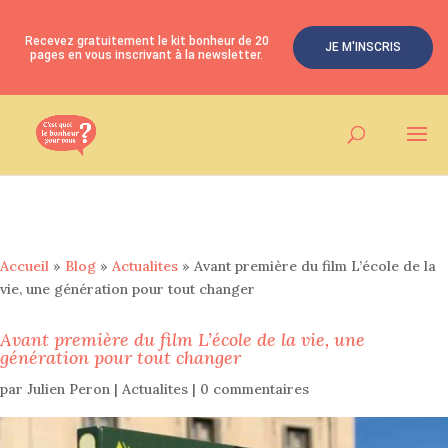
Recevez gratuitement le kit bonheur de 20
JE M'INSCRIS
pages en vous inscrivant à la newsletter.
Accueil
»
Blog
»
Actualites
»
Avant première du film L’école de la
vie, une génération pour tout changer
Avant première du film L’école de la vie, une
génération pour tout changer
par
Julien Peron
|
Actualites
|
0 commentaires