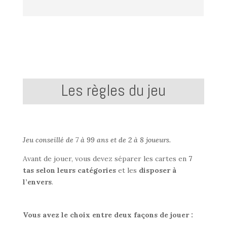
quoi
le
bonheur
?
En
quête
de
sens
Les règles du jeu
+
le
jeu
de
Jeu conseillé de 7 à 99 ans et de 2 à 8 joueurs.
cartes
Avant d
e jouer, vous devez séparer les cartes en
7
tas
selon leurs catégories
et les
disposer à
l’envers
.
Vous avez le choix entre deux façons de jouer :