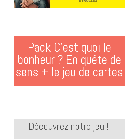
Pack C’est quoi le
bonheur ? En quête de
sens + le jeu de cartes
Découvrez notre jeu !