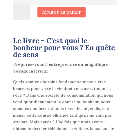
quantité
Ajouter au panier
de
Pack
C'est
quoi
Le livre – C’est quoi le
le
bonheur pour vous ? En quête
bonheur
de sens
?
En
Préparez-vous à entreprendre un magnifique
quête
voyage intérieur !
de
sens
Quels sont vos besoins fondamentaux pour être
+
heureux, pour vivre la vie dont vous avez toujours
le
rêvé ? Dans une société de consommation qui nous
jeu
vend quotidiennement la course au bonheur, nous
de
sommes nombreux à nous fixer des objectifs, et à
cartes
mener cette course effrénée tant qu’ils ne sont pas
atteints. Mais après ? Une fois que nous avons
obtenu le dernier téléphone, la voiture, la maison, le