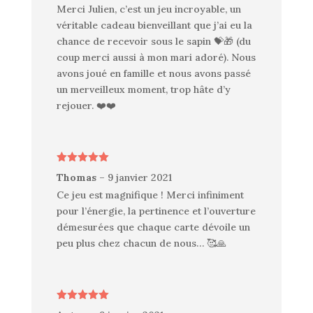
Merci Julien, c’est un jeu incroyable, un
véritable cadeau bienveillant que j’ai eu la
chance de recevoir sous le sapin 💝🎁 (du
coup merci aussi à mon mari adoré). Nous
avons joué en famille et nous avons passé
un merveilleux moment, trop hâte d’y
rejouer. ❤️❤️
Note
5
sur
Thomas
–
9 janvier 2021
5
Ce jeu est magnifique ! Merci infiniment
pour l’énergie, la pertinence et l’ouverture
démesurées que chaque carte dévoile un
peu plus chez chacun de nous… 🥰🙏
Note
5
sur