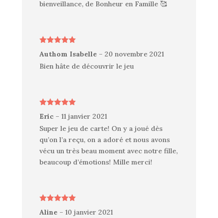
bienveillance, de Bonheur en Famille 🥰
Note
5
sur
Authom Isabelle
–
20 novembre 2021
5
Bien hâte de découvrir le jeu
Note
5
sur
Eric
–
11 janvier 2021
5
Super le jeu de carte! On y a joué dès
qu’on l’a reçu, on a adoré et nous avons
vécu un très beau moment avec notre fille,
beaucoup d’émotions! Mille merci!
Note
5
sur
Aline
–
10 janvier 2021
5