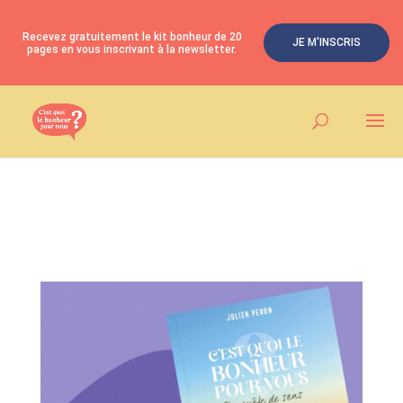
Recevez gratuitement le kit bonheur de 20
JE M'INSCRIS
pages en vous inscrivant à la newsletter.