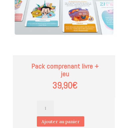
Pack comprenant livre +
jeu
39,90€
quantité
de
Pack
Ajouter au panier
C'est