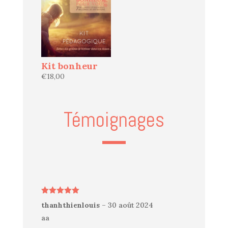
Kit bonheur
€
18,00
Témoignages
Note
5
sur
thanhthienlouis
–
30 août 2024
5
aa