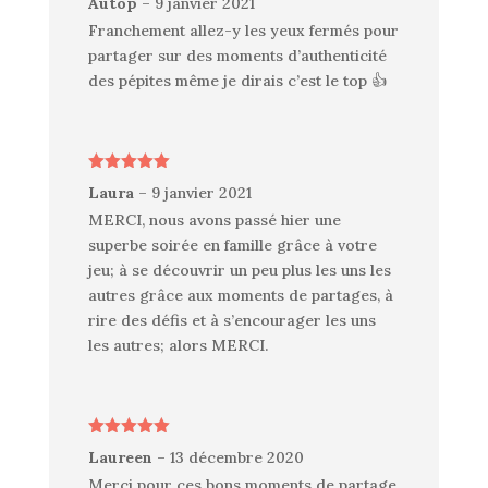
Autop
–
9 janvier 2021
5
Franchement allez-y les yeux fermés pour
partager sur des moments d’authenticité
des pépites même je dirais c’est le top 👍
Note
5
sur
Laura
–
9 janvier 2021
5
MERCI, nous avons passé hier une
superbe soirée en famille grâce à votre
jeu; à se découvrir un peu plus les uns les
autres grâce aux moments de partages, à
rire des défis et à s’encourager les uns
les autres; alors MERCI.
Note
5
sur
Laureen
–
13 décembre 2020
5
Merci pour ces bons moments de partage