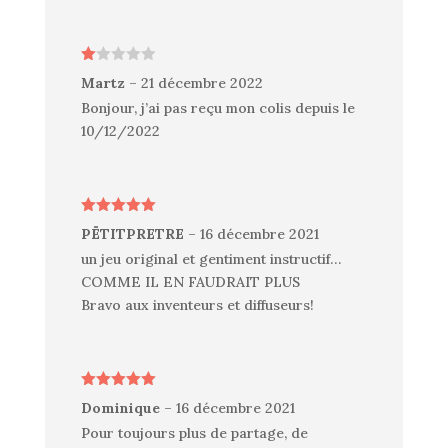
N
Martz
–
21 décembre 2022
ot
e
Bonjour, j’ai pas reçu mon colis depuis le
1
10/12/2022
s
ur
5
Note
5
sur
PËTITPRETRE
–
16 décembre 2021
5
un jeu original et gentiment instructif…
COMME IL EN FAUDRAIT PLUS
Bravo aux inventeurs et diffuseurs!
Note
5
sur
Dominique
–
16 décembre 2021
5
Pour toujours plus de partage, de