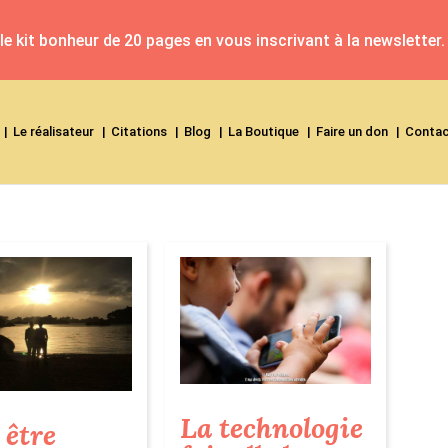
e kit bonheur de 20 pages en vous inscrivant à la newsletter.
Le réalisateur
Citations
Blog
La Boutique
Faire un don
Conta
La technologie
 être