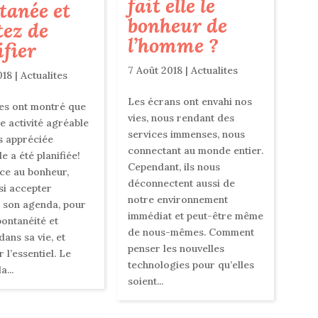
fait elle le
tanée et
bonheur de
tez de
l’homme ?
ifier
7 Août 2018
|
Actualites
018
|
Actualites
Les écrans ont envahi nos
es ont montré que
vies, nous rendant des
 activité agréable
services immenses, nous
s appréciée
connectant au monde entier.
le a été planifiée!
Cependant, ils nous
ace au bonheur,
déconnectent aussi de
ssi accepter
notre environnement
r son agenda, pour
immédiat et peut-être même
pontanéité et
de nous-mêmes. Comment
ans sa vie, et
penser les nouvelles
 l’essentiel. Le
technologies pour qu’elles
a...
soient...