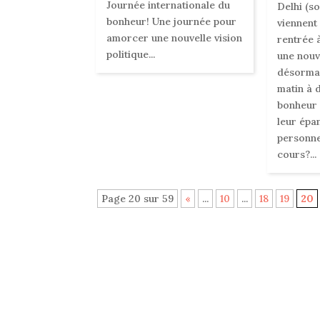
Journée internationale du
Delhi (so
bonheur! Une journée pour
viennent 
amorcer une nouvelle vision
rentrée à
politique...
une nouv
désormai
matin à 
bonheur 
leur épa
personne
cours?...
Page 20 sur 59
«
...
10
...
18
19
20