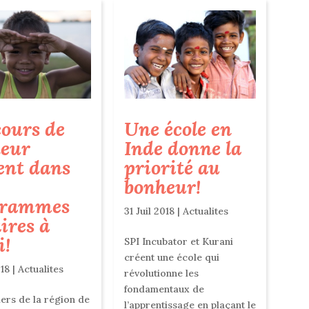
cours de
Une école en
eur
Inde donne la
ent dans
priorité au
bonheur!
grammes
31 Juil 2018
|
Actualites
aires à
i!
SPI Incubator et Kurani
créent une école qui
018
|
Actualites
révolutionne les
fondamentaux de
iers de la région de
l’apprentissage en plaçant le