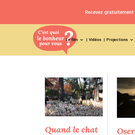
Recevez gratuitement l
Le film
Vidéos
Projections
Quand le chat
Oser