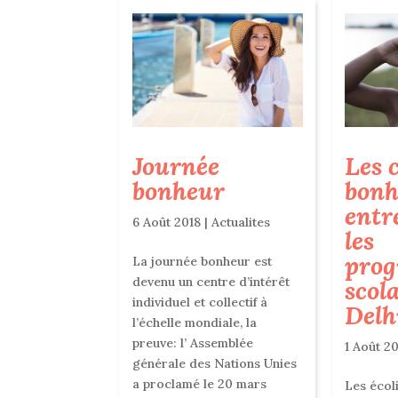
Journée
Les 
bonheur
bonh
entr
6 Août 2018
|
Actualites
les
pro
La journée bonheur est
devenu un centre d’intérêt
scol
individuel et collectif à
Delh
l’échelle mondiale, la
preuve: l’ Assemblée
1 Août 2
générale des Nations Unies
a proclamé le 20 mars
Les écol