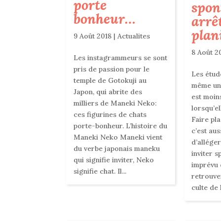
porte
spon
bonheur…
arrê
plan
9 Août 2018
|
Actualites
8 Août 2
Les instagrammeurs se sont
pris de passion pour le
Les étud
temple de Gotokuji au
même une
Japon, qui abrite des
est moin
milliers de Maneki Neko:
lorsqu’el
ces figurines de chats
Faire pl
porte-bonheur. L’histoire du
c’est au
Maneki Neko Maneki vient
d’allége
du verbe japonais maneku
inviter s
qui signifie inviter, Neko
imprévu d
signifie chat. Il...
retrouver
culte de l