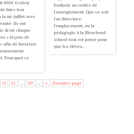
it 1000 écoles)
bonheur au centre de
de faire leur
l’enseignement. Que ce soit
 la mi-juillet avec
l’architecture,
eauté: ils ont
l’emplacement, ou la
s droit chaque
pédagogie à la Riverbend
des « leçons de
school tout est pensé pour
» afin de favoriser
que les élèves...
nouissement
l. Pourquoi ce
21
22
...
30
...
»
Dernière page