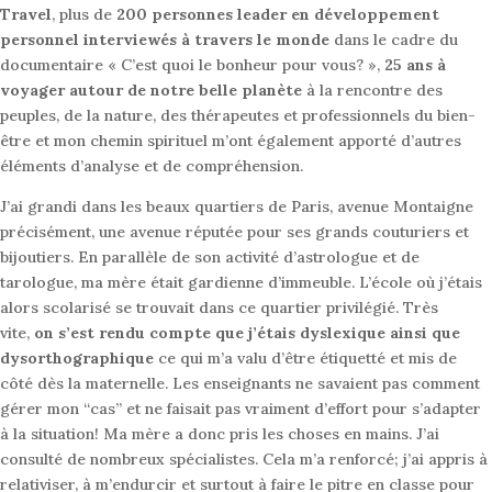
Travel
, plus de
200 personnes leader en développement
personnel interviewés à travers le monde
dans le cadre du
documentaire « C’est quoi le bonheur pour vous? »,
25 ans à
voyager autour de notre belle planète
à la rencontre des
peuples, de la nature, des thérapeutes et professionnels du bien-
être et mon chemin spirituel m’ont également apporté d’autres
éléments d’analyse et de compréhension.
J’ai grandi dans les beaux quartiers de Paris, avenue Montaigne
précisément, une avenue réputée pour ses grands couturiers et
bijoutiers. En parallèle de son activité d’astrologue et de
tarologue, ma mère était gardienne d’immeuble. L’école où j’étais
alors scolarisé se trouvait dans ce quartier privilégié. Très
vite,
on s’est rendu compte que j’étais dyslexique ainsi que
dysorthographique
ce qui m’a valu d’être étiquetté et mis de
côté dès la maternelle. Les enseignants ne savaient pas comment
gérer mon “cas” et ne faisait pas vraiment d’effort pour s’adapter
à la situation! Ma mère a donc pris les choses en mains. J’ai
consulté de nombreux spécialistes. Cela m’a renforcé; j’ai appris à
relativiser, à m’endurcir et surtout à faire le pitre en classe pour