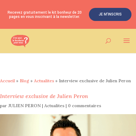
Recevez gratuitement le kit bonheur de 20
JE M'INSCRIS
pages en vous inscrivant à la newsletter.
Accueil
»
Blog
»
Actualites
»
Interview exclusive de Julien Peron
Interview exclusive de Julien Peron
par
JULIEN PERON
|
Actualites
|
0 commentaires