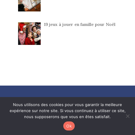
19 jeux à jouer en famille pour Noël
Neo-bienêtre
Nous utilisons des cookies pour vous garantir la meilleure
expérience sur notre site. Si vous continuez à utiliser ce site,
3 place jean jaurès
nous supposerons que vous en êtes satisfait.
34000 Montpellier
Tél: 04 34 00 63 06
Ok
E-mail:
info@neobienetre.fr