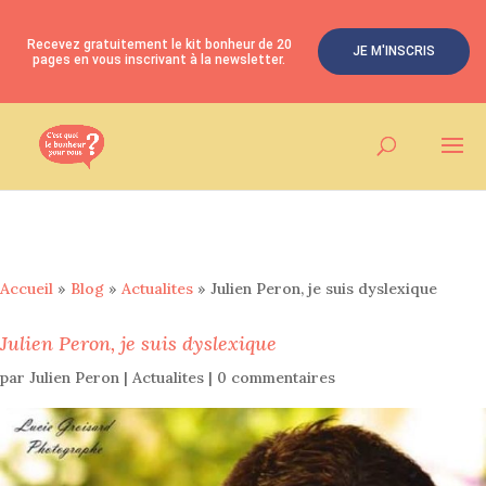
Recevez gratuitement le kit bonheur de 20
JE M'INSCRIS
pages en vous inscrivant à la newsletter.
Accueil
»
Blog
»
Actualites
»
Julien Peron, je suis dyslexique
Julien Peron, je suis dyslexique
par
Julien Peron
|
Actualites
|
0 commentaires