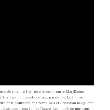
usicale raconte l’histoire d’amour entre Mia (Emma
n Gosling), un pianiste de jazz passionné. Le film se
ivité et la poursuite des rêves. Mia et Sebastian naviguent
n tombant amoureux l’un de l’autre. Les numéros musicaux