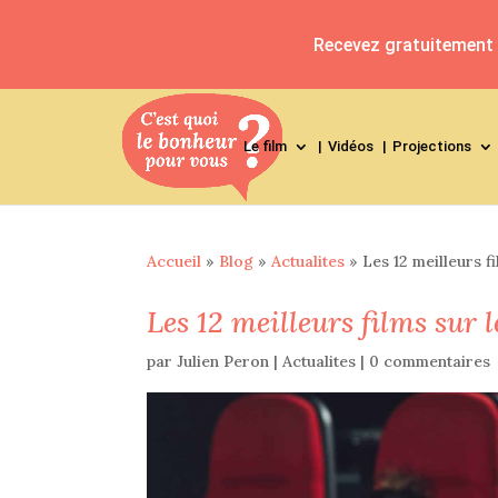
Recevez gratuitement l
Le film
Vidéos
Projections
Accueil
»
Blog
»
Actualites
»
Les 12 meilleurs f
Les 12 meilleurs films sur l
par
Julien Peron
|
Actualites
|
0 commentaires