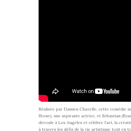
Réalisée par Damien Chazelle, cette comédie m
Stone), une aspirante actrice, et Sebastian (Rya
déroule à Los Angeles et célèbre l’art, la créat
à travers les défis de la vie artistique tout e