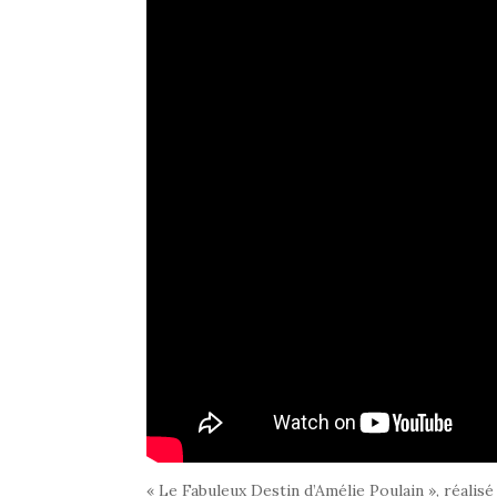
« Le Fabuleux Destin d’Amélie Poulain », réali