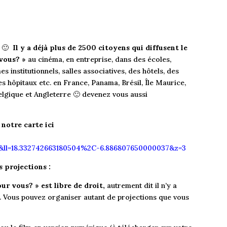
n
🙂
Il y a déjà plus de 2500 citoyens qui diffusent le
vous? »
au cinéma, en entreprise, dans des écoles,
s institutionnels, salles associatives, des hôtels, des
es hôpitaux etc. en France, Panama, Brésil, Île Maurice,
Belgique et Angleterre 🙂 devenez vous aussi
notre carte ici
ll=18.332742663180504%2C-6.886807650000037&z=3
s projections :
r vous? » est libre de droit,
autrement dit il n’y a
on. Vous pouvez organiser autant de projections que vous