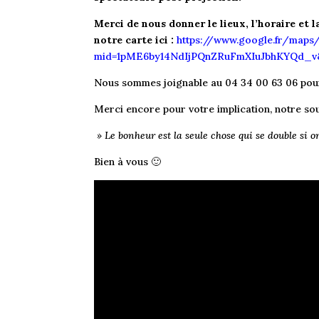
Merci de nous donner le lieux, l’horaire et 
notre carte ici :
https://www.google.fr/maps
mid=1pME6by14NdIjPQnZRuFmXIuJbhKYQd_v&
Nous sommes joignable au 04 34 00 63 06 pour
Merci encore pour votre implication, notre souh
» Le bonheur est la seule chose qui se double si o
Bien à vous
🙂