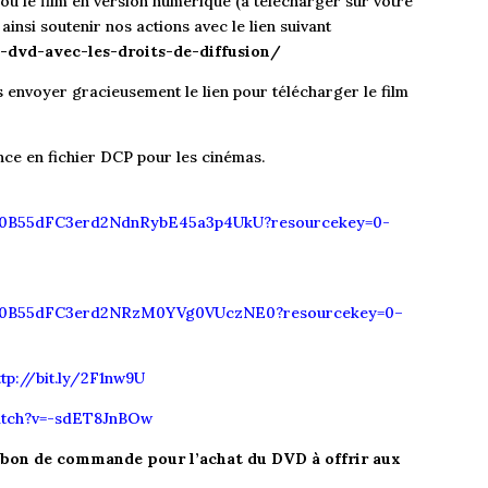
ou le film en version numérique (à télécharger sur votre
ainsi soutenir nos actions avec le lien suivant
-dvd-avec-les-droits-de-diffusion/
envoyer gracieusement le lien pour télécharger le film
nce en fichier DCP pour les cinémas.
rs/0B55dFC3erd2NdnRybE45a3p4UkU?resourcekey=0-
ers/0B55dFC3erd2NRzM0YVg0VUczNE0?resourcekey=0–
tp://bit.ly/2F1nw9U
atch?v=-sdET8JnBOw
n bon de commande pour l’achat du DVD à offrir aux