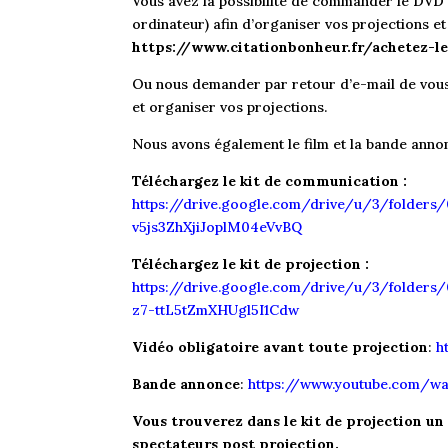
Vous avez la possibilité de commander le DVD 
ordinateur) afin d’organiser vos projections et 
https://www.citationbonheur.fr/achetez-le
Ou nous demander par retour d’e-mail de vous 
et organiser vos projections.
Nous avons également le film et la bande anno
Téléchargez le kit de communication :
https://drive.google.com/drive/u/3/folde
v5js3ZhXjiJoplM04eVvBQ
Téléchargez le kit de projection :
https://drive.google.com/drive/u/3/fold
z7-ttL5tZmXHUgl5I1Cdw
Vidéo obligatoire avant toute projection
:
ht
Bande annonce
:
https://www.youtube.com/w
Vous trouverez dans le kit de projection u
spectateurs post projection.