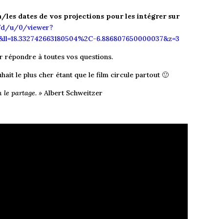
la/les dates de vos projections pour les intégrer sur
/d/u/0/viewer?
ll=18.332742663180504%2C-6.886807650000037&z=3
 répondre à toutes vos questions.
ait le plus cher étant que le film circule partout 🙂
n le partage. »
Albert Schweitzer