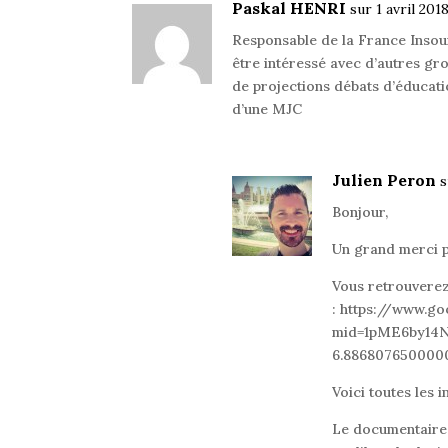
Paskal HENRI
sur 1 avril 201
Responsable de la France Inso
être intéressé avec d’autres g
de projections débats d’éducati
d’une MJC
Julien Peron
s
Bonjour,
Un grand merci p
Vous retrouverez 
: https://www.g
mid=1pME6by14N
6.886807650000
Voici toutes les 
Le documentaire 