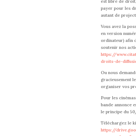
est libre de droit
payer pour les dr
autant de projec
Vous avez la pos
en version numér
ordinateur) afin 
soutenir nos acti
https://www.cita
droits-de-diffus
Ou nous demande
gracieusement le 
organiser vos pr
Pour les cinémas,
bande annonce en
le principe du 50/
Téléchargez le k
https://drive.