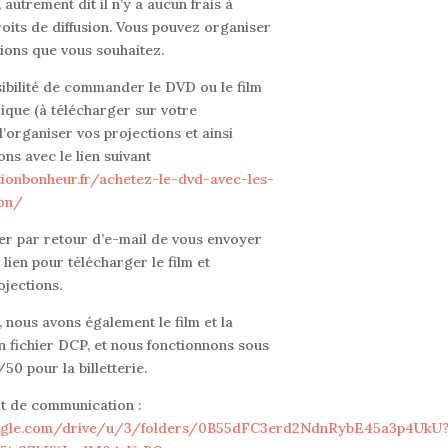
, autrement dit il n’y a aucun frais à
oits de diffusion. Vous pouvez organiser
tions que vous souhaitez.
sibilité de commander le DVD ou le film
ique (à télécharger sur votre
d’organiser vos projections et ainsi
ons avec le lien suivant
tionbonheur.fr/achetez-le-dvd-avec-les-
ion/
r par retour d’e-mail de vous envoyer
lien pour télécharger le film et
ojections.
 nous avons également le film et la
 fichier DCP, et nous fonctionnons sous
50 pour la billetterie.
it de communication :
google.com/drive/u/3/folders/0B55dFC3erd2NdnRybE45a3p4UkU