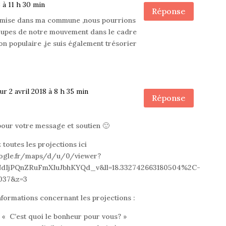
8 à 11 h 30 min
Réponse
umise dans ma commune ,nous pourrions
roupes de notre mouvement dans le cadre
on populaire ,je suis également trésorier
ur 2 avril 2018 à 8 h 35 min
Réponse
our votre message et soutien 🙂
toutes les projections ici
oogle.fr/maps/d/u/0/viewer?
dIjPQnZRuFmXIuJbhKYQd_v&ll=18.332742663180504%2C-
037&z=3
informations concernant les projections :
« C’est quoi le bonheur pour vous? »