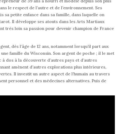
ntrepreneur de 39 ans a nourri et modelé depuis son plus
ans le respect de l’autre et de l’environnement. Ses
 sa petite enfance dans sa famille, dans laquelle on
 tarot. Il développe ses atouts dans les Arts Martiaux
ant très loin sa passion pour devenir champion de France
ent, dès l’âge de 12 ans, notamment lorsqu’il part aux
ne famille du Wisconsin. Son argent de poche ; il le met
 à dos à la découverte d’autres pays et d’autres
nnant amènent d’autres explorations plus intérieures,
tes. Il investit un autre aspect de l’humain au travers
ent personnel et des médecines alternatives. Puis de