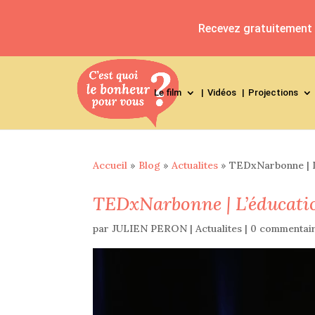
Recevez gratuitement l
Le film
Vidéos
Projections
Accueil
»
Blog
»
Actualites
»
TEDxNarbonne | L’
TEDxNarbonne | L’éducatio
par
JULIEN PERON
|
Actualites
|
0 commentai