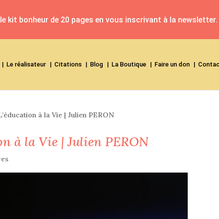
e kit bonheur de 20 pages en vous inscrivant à la newsletter.
Le réalisateur
Citations
Blog
La Boutique
Faire un don
Conta
éducation à la Vie | Julien PERON
n à la Vie | Julien PERON
res