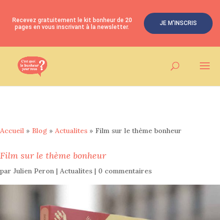
Recevez gratuitement le kit bonheur de 20
JE M'INSCRIS
pages en vous inscrivant à la newsletter.
Accueil
»
Blog
»
Actualites
»
Film sur le thème bonheur
Film sur le thème bonheur
par
Julien Peron
|
Actualites
|
0 commentaires