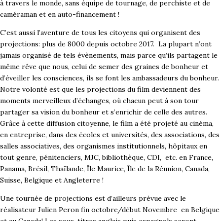
à travers le monde, sans équipe de tournage, de perchiste et de
caméraman et en auto-financement !
C’est aussi l’aventure de tous les citoyens qui organisent des
projections: plus de 8000 depuis octobre 2017.
La plupart n’ont
jamais organisé de tels évènements, mais parce qu’ils partagent le
même rêve que nous, celui de semer des graines de bonheur et
d’éveiller les consciences, ils se font les ambassadeurs du bonheur.
Notre volonté est que les projections du film deviennent des
moments merveilleux d’échanges, où chacun peut à son tour
partager sa vision du bonheur et s’enrichir de celle des autres.
Grâce à cette diffusion citoyenne, le film a été projeté au cinéma,
en entreprise, dans des écoles et universités, des associations, des
salles associatives, des organismes institutionnels, hôpitaux en
tout genre, pénitenciers, MJC, bibliothèque, CDI, etc. en France,
Panama, Brésil, Thaïlande, Île Maurice, Île de la Réunion, Canada,
Suisse, Belgique et Angleterre !
Une tournée de projections est d’ailleurs prévue avec le
réalisateur Julien Peron fin octobre/début Novembre en Belgique
et au Canada! Les sous-titres anglais puis espagnols seront