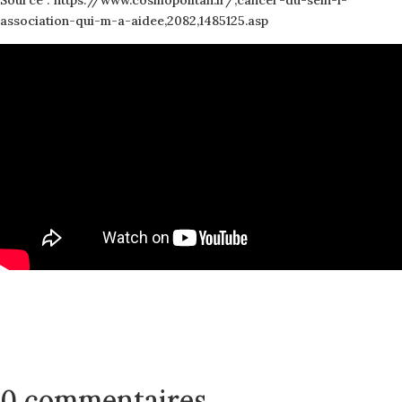
Source : https://www.cosmopolitan.fr/,cancer-du-sein-l-
association-qui-m-a-aidee,2082,1485125.asp
0 commentaires