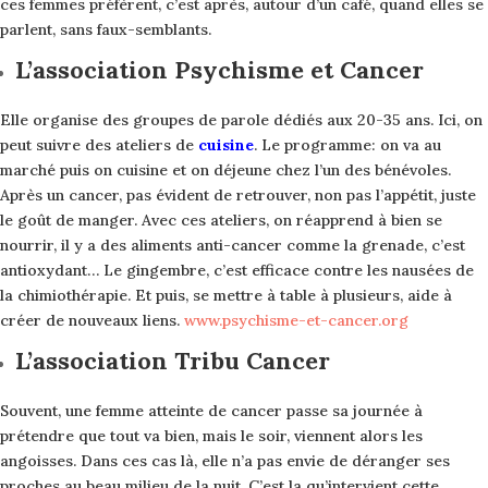
ces femmes préfèrent, c’est après, autour d’un café, quand elles se
parlent, sans faux-semblants.
L’association Psychisme et Cancer
Elle organise des groupes de parole dédiés aux 20-35 ans. Ici, on
peut suivre des ateliers de
cuisine
. Le programme: on va au
marché puis on cuisine et on déjeune chez l’un des bénévoles.
Après un cancer, pas évident de retrouver, non pas l’appétit, juste
le goût de manger. Avec ces ateliers, on réapprend à bien se
nourrir, il y a des aliments ­anti-cancer comme la grenade, c’est
antioxydant… Le gingembre, c’est efficace contre les nausées de
la chimiothérapie. Et puis, se mettre à table à plusieurs, aide à
créer de nouveaux liens.
www.psychisme-et-cancer.org
L’association Tribu Cancer
Souvent, une femme atteinte de cancer passe sa journée à
prétendre que tout va bien, mais le soir, viennent alors les
angoisses. Dans ces cas là, elle n’a pas envie de déranger ses
proches au beau milieu de la nuit. C’est la qu’intervient cette