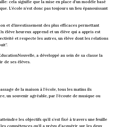
ille: cela signifie que la mise en place d’un modèle basé
ique. L’école n’est donc pas toujours un lieu épanouissant
on et d’investissement des plus efficaces permettant
 Un élève heureux apprend et un élève qui a appris est
ctivité et respecte les autres, un élève dont les relations
uit”.
ducationNouvelle, a développé au sein de sa classe la
r de ses élèves.
passage de la maison à l’école, tous les matins ils
re, un souvenir agréable, par l’écoute de musique ou
eindre les objectifs qu’il s’est fixé à travers une feuille
 les compétences qu’il a prévu d’acquérir sur les deux