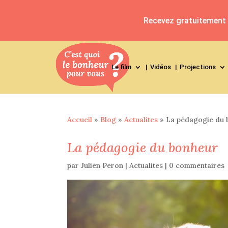
Recevez gratuitement l
Le film
Vidéos
Projections
Accueil
»
Blog
»
Actualites
»
La pédagogie du 
La pédagogie du bonheur
par
Julien Peron
|
Actualites
|
0 commentaires