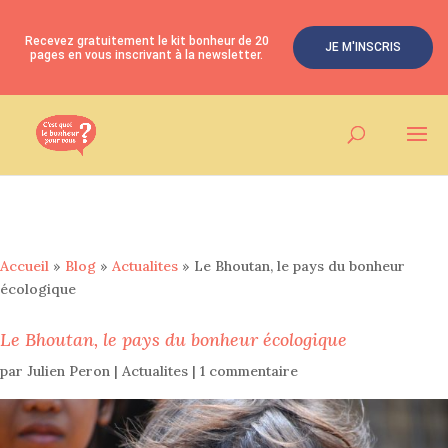
Recevez gratuitement le kit bonheur de 20
JE M'INSCRIS
pages en vous inscrivant à la newsletter.
Accueil
»
Blog
»
Actualites
»
Le Bhoutan, le pays du bonheur
écologique
Le Bhoutan, le pays du bonheur écologique
par
Julien Peron
|
Actualites
|
1 commentaire