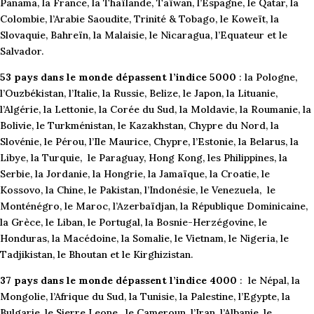
Panama, la France, la Thaïlande, Taïwan, l’Espagne, le Qatar, la
Colombie, l’Arabie Saoudite, Trinité & Tobago, le Koweït, la
Slovaquie, Bahreïn, la Malaisie, le Nicaragua, l’Equateur et le
Salvador.
53 pays dans le monde dépassent l’indice 5000
: la Pologne,
l’Ouzbékistan, l’Italie, la Russie, Belize, le Japon, la Lituanie,
l’Algérie, la Lettonie, la Corée du Sud, la Moldavie, la Roumanie, la
Bolivie, le Turkménistan, le Kazakhstan, Chypre du Nord, la
Slovénie, le Pérou, l’Ile Maurice, Chypre, l’Estonie, la Belarus, la
Libye, la Turquie, le Paraguay, Hong Kong, les Philippines, la
Serbie, la Jordanie, la Hongrie, la Jamaïque, la Croatie, le
Kossovo, la Chine, le Pakistan, l’Indonésie, le Venezuela, le
Monténégro, le Maroc, l’Azerbaïdjan, la République Dominicaine,
la Grèce, le Liban, le Portugal, la Bosnie-Herzégovine, le
Honduras, la Macédoine, la Somalie, le Vietnam, le Nigeria, le
Tadjikistan, le Bhoutan et le Kirghizistan.
37 pays dans le monde dépassent l’indice 4000
: le Népal, la
Mongolie, l’Afrique du Sud, la Tunisie, la Palestine, l’Egypte, la
Bulgarie, le Sierre Leone, le Cameroun, l’Iran, l’Albanie, le