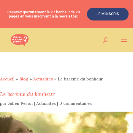
Recevez gratuitement le kit bonheur de 20
JE M'INSCRIS
pages en vous inscrivant à la newsletter.
Accueil
»
Blog
»
Actualites
»
Le barème du bonheur
Le barème du bonheur
par
Julien Peron
|
Actualites
|
0 commentaires