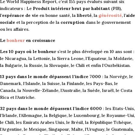
Le World Happiness Report, c’est 155 pays évalués suivant six
indicateurs : Le
Produit intérieur brut par habitant
(PIB),
l’
espérance de vie
en bonne santé, la
liberté
, la
générosité
, l’
aide
sociale
et la perception de la
corruption
dans le gouvernement
ou les affaires.
Le
bonheur
en croissance
Les 10 pays où le bonheur
s’est le plus développé en 10 ans sont :
le Nicaragua, la Lettonie, la Sierra Leone, l’Equateur, la Moldavie,
la Bulgarie, la Russie, la Slovaquie, le Chili et enfin l’Ouzbékistan.
13 pays dans le monde dépassent l’indice 7000
: la Norvège, le
Danemark, l’Islande, la Suisse, la Finlande, les Pays-Bas, le
Canada, la Nouvelle-Zélande, l’Australie, la Suède, Israël, le Costa
Rica et l’Autriche.
32 pays dans le monde dépassent l’indice 6000
: les Etats-Unis,
l’Irlande, l’Allemagne, la Belgique, le Luxembourg, le Royaume-Uni,
le Chili, les Emirats Arabes Unis, le Brésil, la République Tchèque,
l’Argentine, le Mexique, Singapour, Malte, l’Uruguay, le Guatemala,