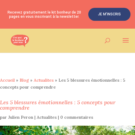
Recevez gratuitement le kit bonheur de 20
JE M'INSCRIS
pages en vous inscrivant à la newsletter.
Accueil
»
Blog
»
Actualites
»
Les 5 blessures émotionnelles : 5
concepts pour comprendre
Les 5 blessures émotionnelles : 5 concepts pour
comprendre
par
Julien Peron
|
Actualites
|
0 commentaires