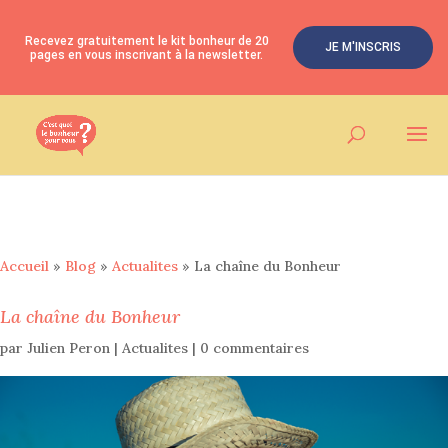
Recevez gratuitement le kit bonheur de 20
JE M'INSCRIS
pages en vous inscrivant à la newsletter.
Accueil
»
Blog
»
Actualites
»
La chaîne du Bonheur
La chaîne du Bonheur
par
Julien Peron
|
Actualites
|
0 commentaires