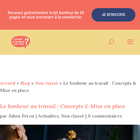
Recevez gratuitement le kit bonheur de 20
JE M'INSCRIS
pages en vous inscrivant à la newsletter.
Accueil
»
Blog
»
Non classé
»
Le bonheur au travail : Concepts &
Mise en place
Le bonheur au travail : Concepts & Mise en place
par
Julien Peron
|
Actualites
,
Non classé
|
0 commentaires