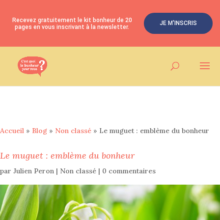
Recevez gratuitement le kit bonheur de 20
JE M'INSCRIS
pages en vous inscrivant à la newsletter.
Accueil
»
Blog
»
Non classé
»
Le muguet : emblème du bonheur
Le muguet : emblème du bonheur
par
Julien Peron
|
Non classé
|
0 commentaires