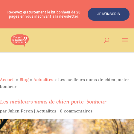
Recevez gratuitement le kit bonheur de 20
JE M'INSCRIS
pages en vous inscrivant à la newsletter.
Accueil
»
Blog
»
Actualites
»
Les meilleurs noms de chien porte-
bonheur
Les meilleurs noms de chien porte-bonheur
par
Julien Peron
|
Actualites
|
0 commentaires