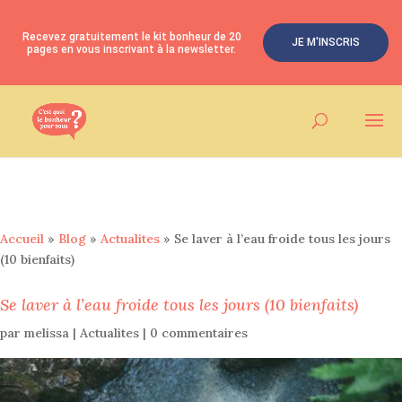
Recevez gratuitement le kit bonheur de 20
JE M'INSCRIS
pages en vous inscrivant à la newsletter.
Accueil
»
Blog
»
Actualites
»
Se laver à l’eau froide tous les jours
(10 bienfaits)
Se laver à l’eau froide tous les jours (10 bienfaits)
par
melissa
|
Actualites
|
0 commentaires