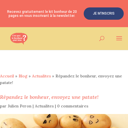
Recevez gratuitement le kit bonheur de 20
JE M'INSCRIS
pages en vous inscrivant à la newsletter.
Accueil
»
Blog
»
Actualites
»
Répandez le bonheur, envoyez une
patate!
Répandez le bonheur, envoyez une patate!
par
Julien Peron
|
Actualites
|
0 commentaires