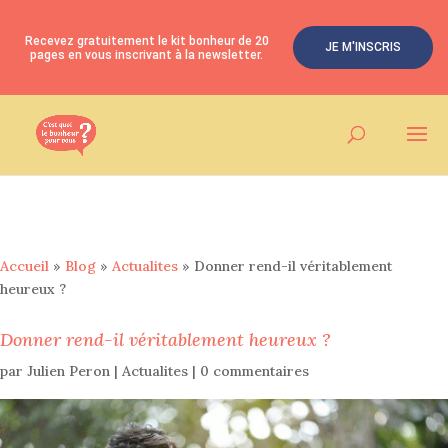
Recevez gratuitement le kit bonheur de 20
JE M'INSCRIS
pages en vous inscrivant à la newsletter.
Accueil
»
Blog
»
Actualites
»
Donner rend-il véritablement
heureux ?
Donner rend-il véritablement heureux ?
par
Julien Peron
|
Actualites
|
0 commentaires