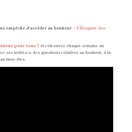
vous empêche d’accéder au bonheur :
S’Éloigner des
bonheur pour vous ?
e
t retrouvez chaque semaine un
ec ses invité.e.s, des questions relatives au bonheur, à la
au bien-être
.