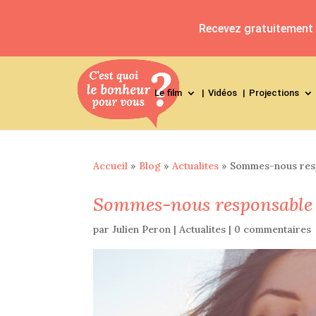
Recevez gratuitement l
Le film
Vidéos
Projections
Accueil
»
Blog
»
Actualites
»
Sommes-nous resp
Sommes-nous responsable 
par
Julien Peron
|
Actualites
|
0 commentaires