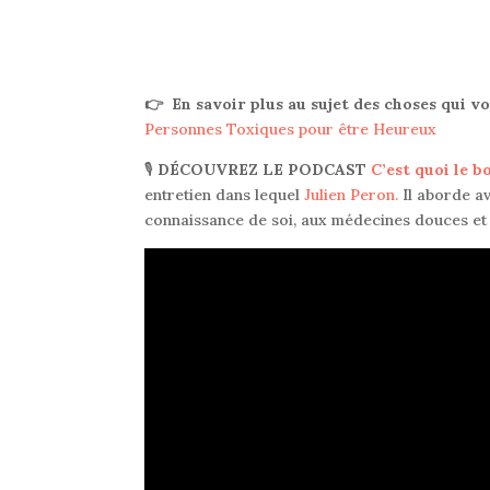
👉 En savoir plus au sujet des choses qui 
Personnes Toxiques pour être Heureux
🎙
DÉCOUVREZ LE PODCAST
C’est quoi le 
entretien dans lequel
Julien Peron.
Il aborde av
connaissance de soi, aux médecines douces et 