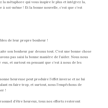
 la métaphore qui vous inspire le plus et intégrez la,
ire à soi-même !
Et la bonne nouvelle, c’est que c’est
sables de leur propre bonheur !
haite son
bonheur
par dessus tout. C’est une bonne chose
n’avons pas saisi la bonne manière de l’aider. Nous nous
 eux, et surtout en pensant que c’est à nous de les
sonne heureuse peut produire l’effet inverse et ne lui
ulant en faire trop, et surtout,
nous l’empêchons de
uer
!
ersonnel d’être heureux, tous nos efforts resteront