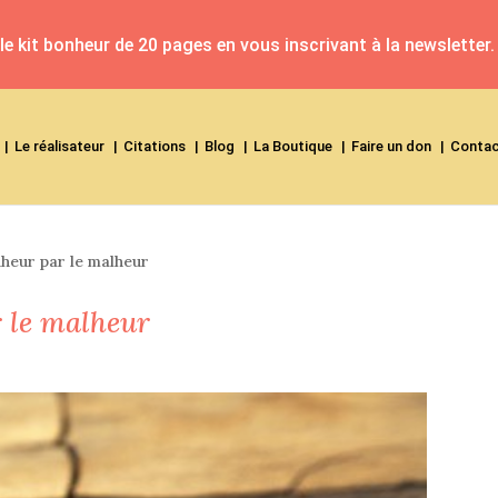
e kit bonheur de 20 pages en vous inscrivant à la newsletter.
Le réalisateur
Citations
Blog
La Boutique
Faire un don
Conta
nheur par le malheur
r le malheur