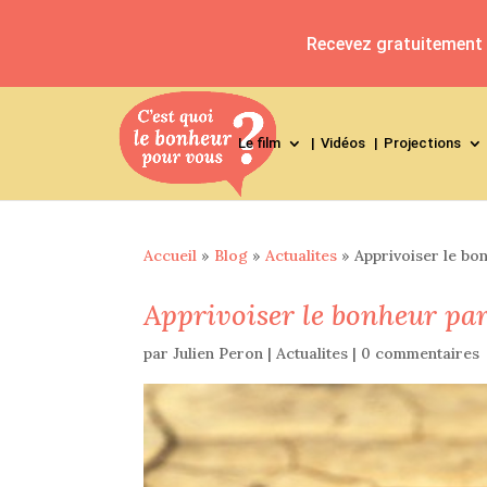
Recevez gratuitement l
Le film
Vidéos
Projections
Accueil
»
Blog
»
Actualites
»
Apprivoiser le bo
Apprivoiser le bonheur pa
par
Julien Peron
|
Actualites
|
0 commentaires