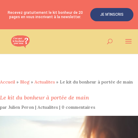
Recevez gratuitement le kit bonheur de 20
JE M'INSCRIS
pages en vous inscrivant à la newsletter.
Accueil
»
Blog
»
Actualites
»
Le kit du bonheur à portée de main
Le kit du bonheur à portée de main
par
Julien Peron
|
Actualites
|
0 commentaires