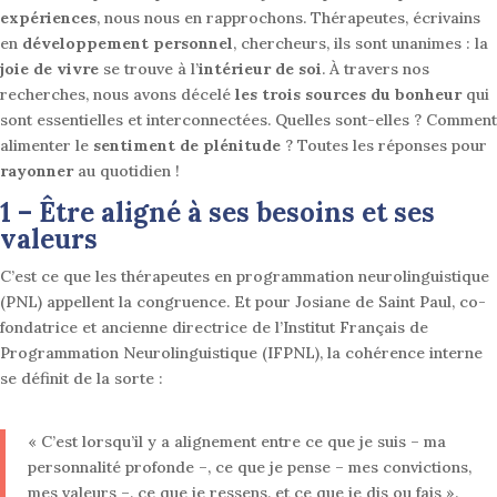
expériences
, nous nous en rapprochons. Thérapeutes, écrivains
en
développement personnel
, chercheurs, ils sont unanimes : la
joie de vivre
se trouve à l’
intérieur de soi
. À travers nos
recherches, nous avons décelé
les
trois sources du bonheur
qui
sont essentielles et interconnectées. Quelles sont-elles ? Comment
alimenter le
sentiment de plénitude
? Toutes les réponses pour
rayonner
au quotidien !
1 – Être aligné à ses besoins et ses
valeurs
C’est ce que les thérapeutes en programmation neurolinguistique
(PNL) appellent la congruence. Et pour Josiane de Saint Paul, co-
fondatrice et ancienne directrice de l’Institut Français de
Programmation Neurolinguistique (IFPNL), la cohérence interne
se définit de la sorte :
« C’est lorsqu’il y a alignement entre ce que je suis – ma
personnalité profonde –, ce que je pense – mes convictions,
mes valeurs –, ce que je ressens, et ce que je dis ou fais ».