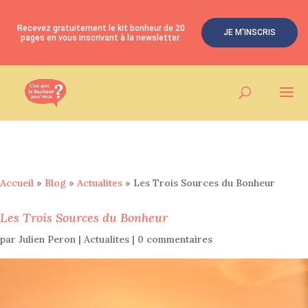
Recevez gratuitement le kit bonheur de 20
JE M'INSCRIS
pages en vous inscrivant à la newsletter.
Accueil
»
Blog
»
Actualites
»
Les Trois Sources du Bonheur
Les Trois Sources du Bonheur
par
Julien Peron
|
Actualites
|
0 commentaires