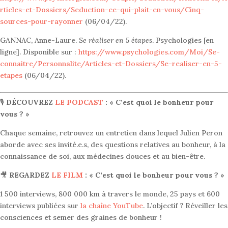
rticles-et-Dossiers/Seduction-ce-qui-plait-en-vous/Cinq-
sources-pour-rayonner
(06/04/22).
GANNAC, Anne-Laure.
Se réaliser en 5 étapes
. Psychologies [en
ligne]. Disponible sur :
https://www.psychologies.com/Moi/Se-
connaitre/Personnalite/Articles-et-Dossiers/Se-realiser-en-5-
etapes
(06/04/22).
🎙
DÉCOUVREZ
LE PODCAST
: « C’est quoi le bonheur pour
vous ? »
Chaque semaine, retrouvez un entretien dans lequel Julien Peron
aborde avec ses invité.e.s, des questions relatives au bonheur, à la
connaissance de soi, aux médecines douces et au bien-être.
🎥
REGARDEZ
LE FILM
: « C’est quoi le bonheur pour vous ? »
1 500 interviews, 800 000 km à travers le monde, 25 pays et 600
interviews publiées sur
la chaîne YouTube
. L’objectif ? Réveiller les
consciences et semer des graines de bonheur !