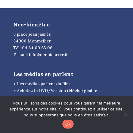
Neo-bienêtre
3 place jean jaurès
34000 Montpellier
Tél: 04 34 00 63 06
E-mail:
info@neobienetre.fr
Les médias en parlent
> Les médias parlent du film
> Achetez le DVD/Version téléchargeable
> Le blog du bonheur
Nous utilisons des cookies pour vous garantir la meilleure
> Organisez une projection
expérience sur notre site. Si vous continuez à utiliser ce site,
> Faire un don
nous supposerons que vous en êtes satisfait.
Ok
Nos autres sites