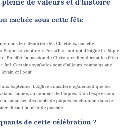
 pleine de valeurs et d’histoire
ion cachée sous cette fête
ante dans le
calendrier des Chrétiens
, car elle
 « Pâques » vient de « Pessa’h », mot qui désigne la Pâque
pte
. En effet, la passion du Christ a eu lieu durant les fêtes
e Juif.
Certains symboles sont d’ailleurs communs aux
levain et l’oeuf
.
e aux
baptêmes
. L’Église considère également que les
s dans l’année, au moment de Pâques.
D’où l’expression
ase à ramasser des oeufs de pâques en chocolat dans le
ier durant la période pascale
.
uants de cette célébration ?