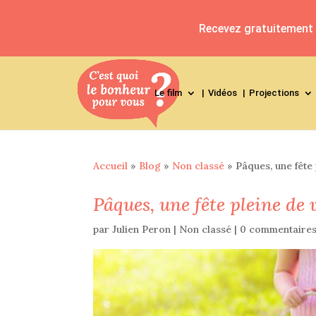
Recevez gratuitement l
Le film
Vidéos
Projections
Accueil
»
Blog
»
Non classé
»
Pâques, une fête 
Pâques, une fête pleine de v
par
Julien Peron
|
Non classé
|
0 commentaire