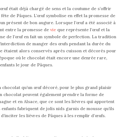
l’œuf était déjà chargé de sens et la coutume de s’offrir
 fête de Pâques
. L’œuf symbolise en effet
la promesse de
 un
présent de bon augure
.
Lorsque l’œuf a été associé à
ent entre la promesse de
vie
que représente l’œuf et la
orme de l’œuf en fait un symbole de perfection. La tradition
l’interdiction de manger des œufs pendant la durée du
e étaient alors conservés après cuisson et décorés pour
 époque où le chocolat était encore une denrée rare,
x enfants le jour de Pâques
.
n chocolat qu’un œuf décoré, pour le plus grand plaisir
 en chocolat peuvent également prendre la forme de
magne et en Alsace, que ce sont
les lièvres qui apportent
 enfants fabriquent de jolis nids garnis de mousse qu’ils
n d’inciter les lièvres de Pâques à les remplir d’œufs
.