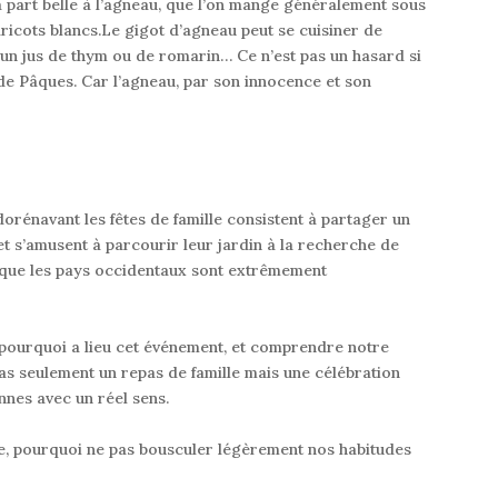
a part belle à l’agneau, que l’on mange généralement sous
icots blancs.Le gigot d’agneau peut se cuisiner de
s un jus de thym ou de romarin… Ce n’est pas un hasard si
 de Pâques. C
ar l’agneau, par son innocence et son
dorénavant les fêtes de famille consistent à partager
un
et s’amusent à parcourir leur jardin à la recherche de
que les pays occidentaux sont extrêmement
 pourquoi a lieu cet événement, et comprendre notre
as seulement un repas de famille mais une célébration
nnes avec un réel sens
.
te, pourquoi ne pas bousculer légèrement nos habitudes