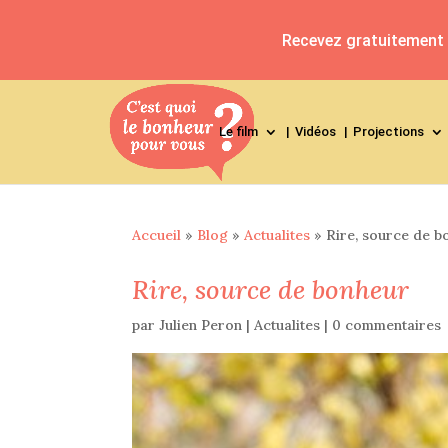
Recevez gratuitement l
Le film
Vidéos
Projections
Accueil
»
Blog
»
Actualites
»
Rire, source de b
Rire, source de bonheur
par
Julien Peron
|
Actualites
|
0 commentaires