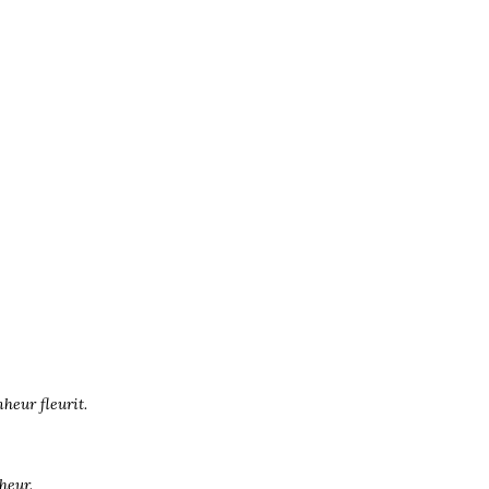
heur fleurit.
heur.