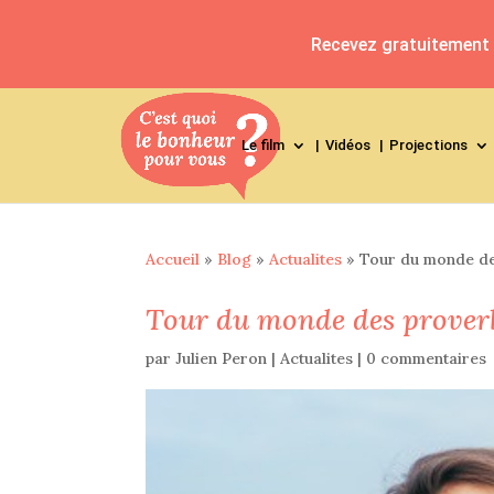
Recevez gratuitement l
Le film
Vidéos
Projections
Accueil
»
Blog
»
Actualites
»
Tour du monde de
Tour du monde des proverb
par
Julien Peron
|
Actualites
|
0 commentaires