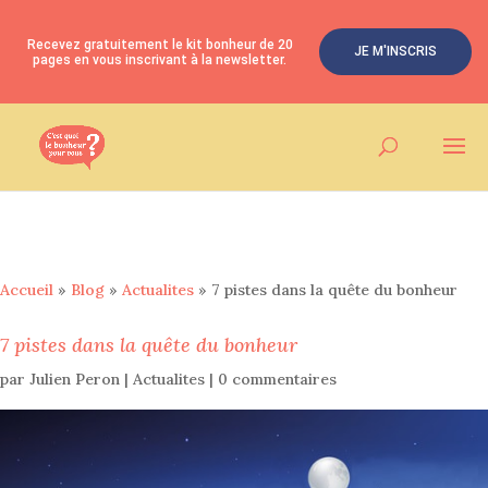
Recevez gratuitement le kit bonheur de 20
JE M'INSCRIS
pages en vous inscrivant à la newsletter.
Accueil
»
Blog
»
Actualites
»
7 pistes dans la quête du bonheur
7 pistes dans la quête du bonheur
par
Julien Peron
|
Actualites
|
0 commentaires