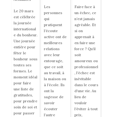
Les
Faire face à
Le 20 mars
personnes
un échec, ce
est célébrée
qui
n’est jamais
la journée
pratiquent
agréable. Et
international
l’écoute
si on
e du bonheur.
active ont de
apprenait à
Une journée
meilleures
en faire une
entière pour
relations
force ? Qu’il
fêter le
avec leur
soit
bonheur sous
entourage,
amoureux ou
toutes ses
que ce soit
professionnel
formes. Le
au travail, à
, l’échec est
moment idéal
la maison ou
inévitable
pour faire
à l’école. Ils
dans le cours
une liste de
ont la
d’une vie. Au
gratitudes,
sagesse de
lieu de
pour prendre
savoir
vouloir
soin de soi et
écouter
l’éviter à tout
pour passer
l’autre
prix,