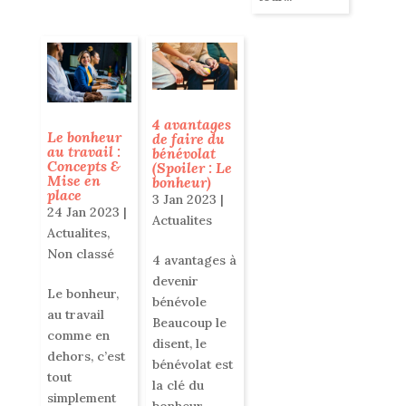
4 avantages
Le bonheur
de faire du
au travail :
bénévolat
Concepts &
(Spoiler : Le
Mise en
bonheur)
place
3 Jan 2023
|
24 Jan 2023
|
Actualites
Actualites
,
Non classé
4 avantages à
devenir
Le bonheur,
bénévole
au travail
Beaucoup le
comme en
disent, le
dehors, c’est
bénévolat est
tout
la clé du
simplement