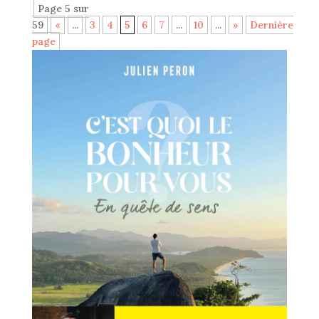
Page 5 sur
59
«
...
3
4
5
6
7
...
10
...
»
Dernière
page