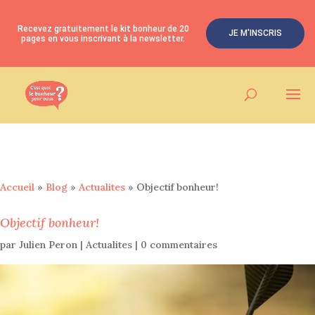
Recevez gratuitement le kit bonheur de 20
JE M'INSCRIS
pages en vous inscrivant à la newsletter.
Accueil
»
Blog
»
Actualites
»
Objectif bonheur!
Objectif bonheur!
par
Julien Peron
|
Actualites
|
0 commentaires