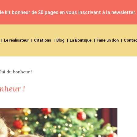
e kit bonheur de 20 pages en vous inscrivant à la newsletter.
Le réalisateur
Citations
Blog
La Boutique
Faire un don
Conta
lui du bonheur !
onheur !