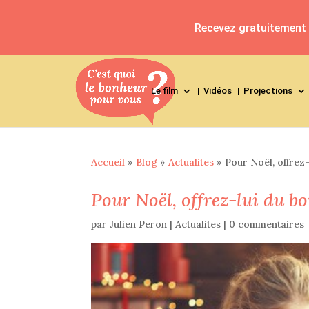
Recevez gratuitement l
Le film
Vidéos
Projections
Accueil
»
Blog
»
Actualites
»
Pour Noël, offrez-
Pour Noël, offrez-lui du b
par
Julien Peron
|
Actualites
|
0 commentaires