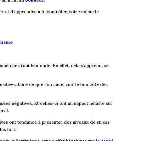
 un frein au
bonheur
.
er et d’apprendre à le contrôler, voire même le
misme
nné chez tout le monde. En effet, cela s’apprend, se
sitives, faire ce que l’on aime, voir le bon côté des
nsées négatives. Et celles-ci ont un impact néfaste sur
oral.
ives ont tendance à présenter des niveaux de stress
us fort.