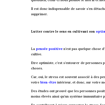
quotidien, celui-ci nous plombe le moral et met
Il est donc indispensable de savoir s’en détach
supprimer.
Lutter contre le sens en cultivant son
opti
La
pensée positive
n’est pas quelque chose d’i
cultive.
Etre optimiste, c’est s’entourer de personnes po
choses.
Car, oui, le stress est souvent associé à des pe
votre
bien-être
intérieur, et donc, sur votre m
Des études ont prouvé que les personnes posit
moins élevés ainsi qu’un système immunitaire pl