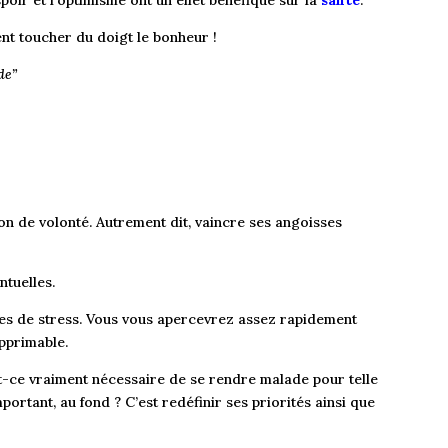
poir et l’optimisme ont un effet bénéfique sur la
santé
.
ment toucher du doigt le bonheur !
de”
ion de volonté. Autrement dit, vaincre ses angoisses
ntuelles.
ces de stress. Vous vous apercevrez assez rapidement
upprimable.
st-ce vraiment nécessaire de se rendre malade pour telle
portant, au fond ? C’est redéfinir ses priorités ainsi que